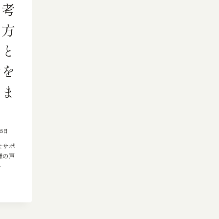
を考
の方
離と
歩を
しま
25日
なサポ
様の声
へ