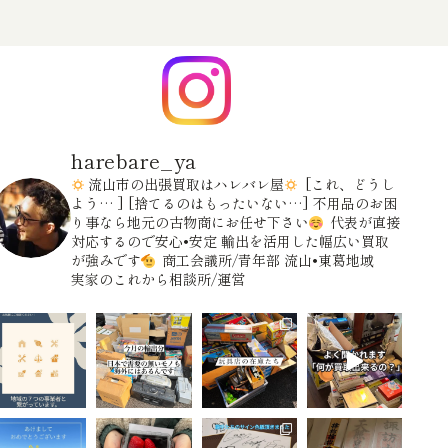
harebare_ya
流山市の出張買取はハレバレ屋
[これ、どうし
よう… ]
[捨てるのはもったいない…]
不用品のお困
り事なら地元の古物商にお任せ下さい
代表が直接
対応するので安心•安定
輸出を活用した幅広い買取
が強みです
商工会議所/青年部
流山•東葛地域
実家のこれから相談所/運営