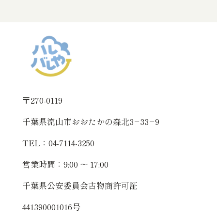
考
え
る
独
居
の
方
へ：
断
捨
離
と
新
〒270-0119
し
い
一
千葉県流山市おおたかの森北3−33−9
歩
を
サ
TEL：04-7114-3250
ポ
ー
営業時間：9:00 〜 17:00
ト
し
ま
千葉県公安委員会古物商許可証
す
441390001016号