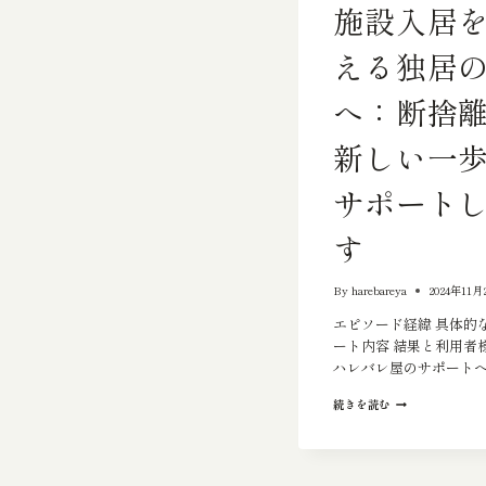
施設入居
える独居
へ：断捨
新しい一
サポート
す
By
harebareya
2024年11月
エピソード経緯 具体的
ート内容 結果と利用者
ハレバレ屋のサポート
施
続きを読む
設
入
居
を