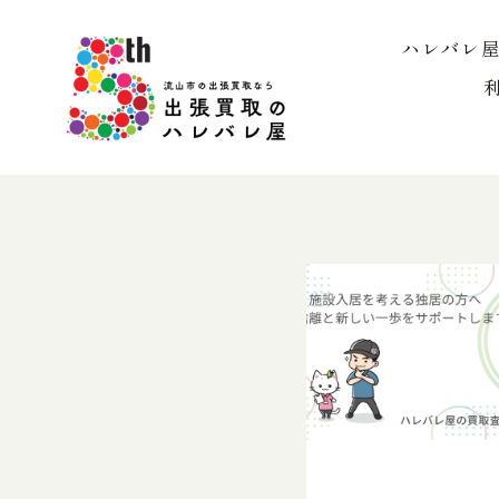
内
容
ハレバレ
を
ス
キ
ッ
プ
買取査定のお役立ち情報