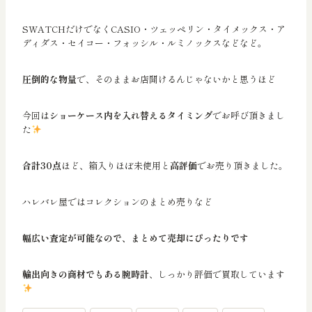
SWATCHだけでなくCASIO・ツェッペリン・タイメックス・ア
ディダス・セイコー・フォッシル・ルミノックスなどなど。
圧倒的な物量
で、そのままお店開けるんじゃないかと思うほど
今回は
ショーケース内を入れ替えるタイミング
でお呼び頂きまし
た
合計30点
ほど、箱入りほぼ未使用と
高評価
でお売り頂きました。
ハレバレ屋ではコレクションのまとめ売りなど
幅広い査定が可能なので、まとめて売却にぴったりです
輸出向きの商材でもある腕時計
、しっかり評価で買取しています
投