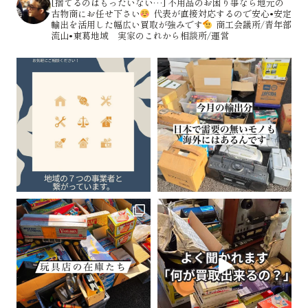
[捨てるのはもったいない…]
不用品のお困り事なら地元の
古物商にお任せ下さい
代表が直接対応するので安心•安定
輸出を活用した幅広い買取が強みです
商工会議所/青年部
流山•東葛地域 実家のこれから相談所/運営