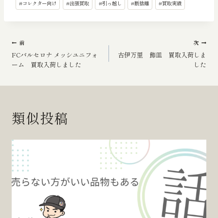
#
コレクター向け
#
出張買取
#
引っ越し
#
断捨離
#
買取実績
稿
タ
グ:
投
前
次
FCバルセロナ メッシユニフォ
古伊万里 飾皿 買取入荷しま
稿
ーム 買取入荷しました
した
ナ
ビ
類似投稿
ゲ
ー
シ
ョ
ン