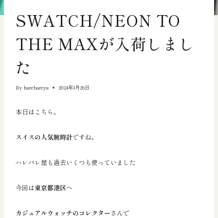
輸出向きの品物
SWATCH/NEON TO
THE MAXが入荷しまし
た
By
harebareya
2024年3月26日
本日はこちら。
スイスの人気腕時計
ですね。
ハレバレ屋も過去いくつも使っていました
今回は
東京都港区
へ
カジュアルウォッチのコレクター
さんで