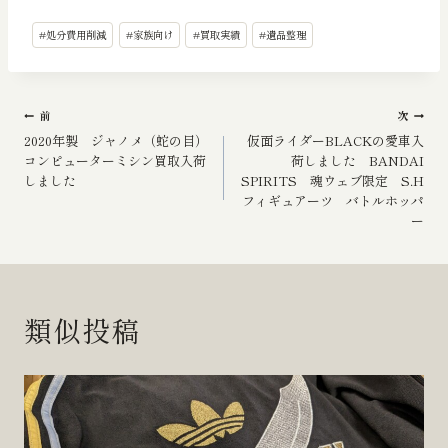
投
#
処分費用削減
#
家族向け
#
買取実績
#
遺品整理
稿
タ
グ:
投
前
次
2020年製 ジャノメ（蛇の目）
仮面ライダーBLACKの愛車入
稿
コンピューターミシン買取入荷
荷しました BANDAI
しました
SPIRITS 魂ウェブ限定 S.H
ナ
フィギュアーツ バトルホッパ
ー
ビ
ゲ
類似投稿
ー
シ
ョ