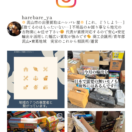
harebare_ya
流山市の出張買取はハレバレ屋
[これ、どうしよう… ]
[捨てるのはもったいない…]
不用品のお困り事なら地元の
古物商にお任せ下さい
代表が直接対応するので安心•安定
輸出を活用した幅広い買取が強みです
商工会議所/青年部
流山•東葛地域 実家のこれから相談所/運営