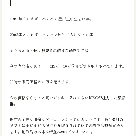
Wikipedia
1982年といえば、ハレバレ屋店主の生まれ年。
2003年といえば、ハレバレ屋社会人になった年。
そう考えると
長く販売され続けた品物
ですね。
今や専門店があり、一台5万～10万前後でやり取りされています。
当時の販売価格は30万を超えます。
今の価格ならもっと高いですね、それくらい
NECが注力した製品
群
。
現在の主要な用途はゲーム用となっているようです、
PC98用の
ソフトはまだまだ活況にやり取りされていて海外でも熱気
があり
ます。動作品の本体は軒並み500ドルオーバー。