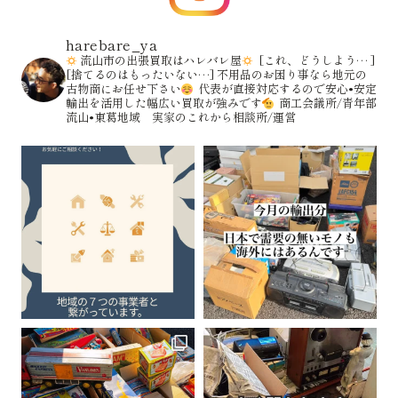
harebare_ya
流山市の出張買取はハレバレ屋
[これ、どうしよう… ]
[捨てるのはもったいない…]
不用品のお困り事なら地元の
古物商にお任せ下さい
代表が直接対応するので安心•安定
輸出を活用した幅広い買取が強みです
商工会議所/青年部
流山•東葛地域 実家のこれから相談所/運営