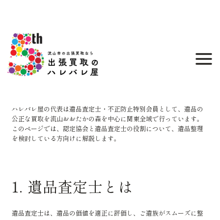
内
容
を
ス
キ
ッ
プ
ハレバレ屋の代表は遺品査定士・不正防止特別会員として、遺品の
公正な買取を流山おおたかの森を中心に関東全域で行っています。
このページでは、認定協会と遺品査定士の役割について、遺品整理
を検討している方向けに解説します。
1. 遺品査定士とは
遺品査定士は、遺品の価値を適正に評価し、ご遺族がスムーズに整