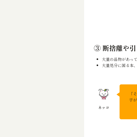
③ 断捨離や
大量の品物があっ
大量処分に困る本
「そ
子が