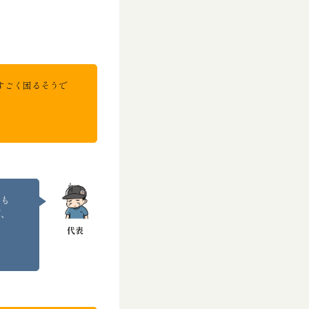
すごく困るそうで
にも
で、