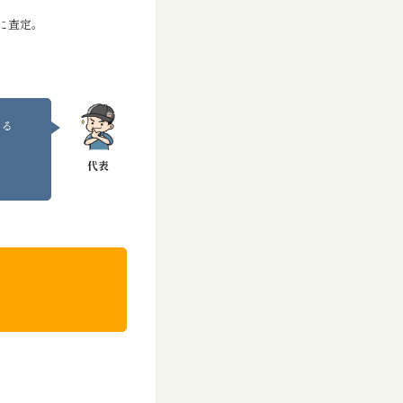
に査定。
ある