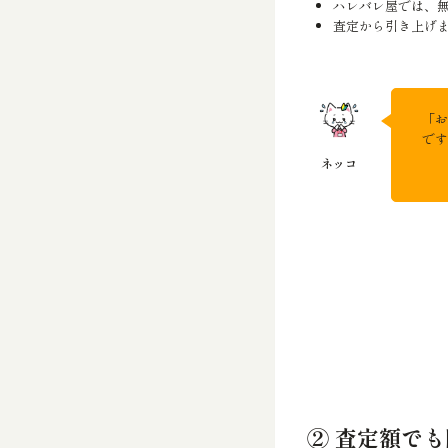
ハレバレ屋では、
査定から引き上げ
「お
です
② 査定額で