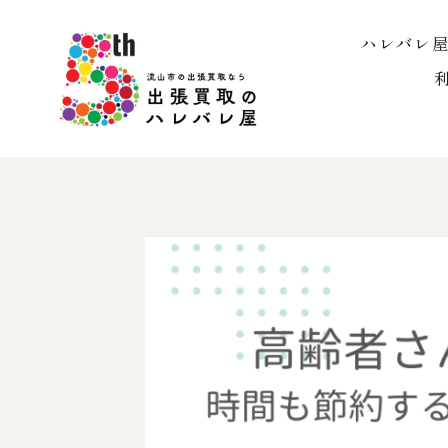
内
容
ハレバレ
を
ス
キ
ッ
プ