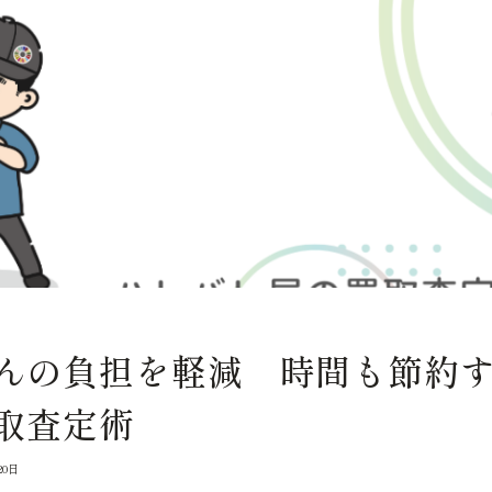
んの負担を軽減 時間も節約
取査定術
20日