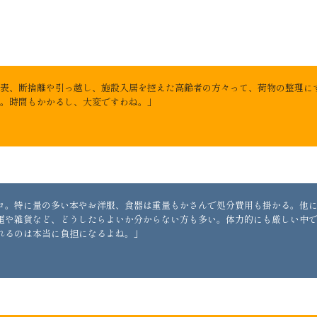
表、断捨離や引っ越し、施設入居を控えた高齢者の方々って、荷物の整理に
。時間もかかるし、大変ですわね。」
コ。特に量の多い本やお洋服、食器は重量もかさんで処分費用も掛かる。他
電や雑貨など、どうしたらよいか分からない方も多い。体力的にも厳しい中
れるのは本当に負担になるよね。」