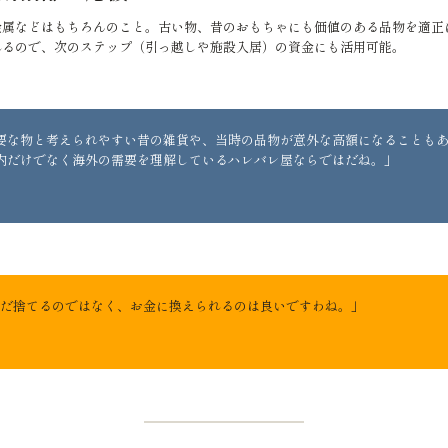
金属などはもちろんのこと。古い物、昔のおもちゃにも価値のある品物を適正
れるので、次のステップ（引っ越しや施設入居）の資金にも活用可能。
要な物と考えられやすい昔の雑貨や、当時の品物が意外な高額になることも
内だけでなく海外の需要を理解しているハレバレ屋ならではだね。」
だ捨てるのではなく、お金に換えられるのは良いですわね。」