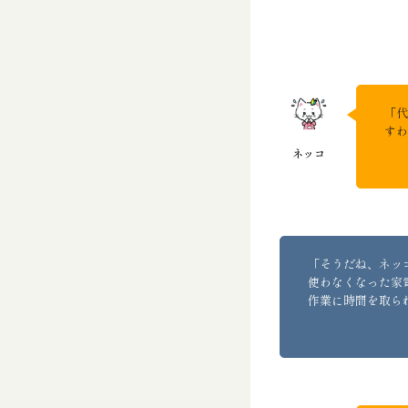
「代
すわ
「そうだね、ネッ
使わなくなった家
作業に時間を取ら