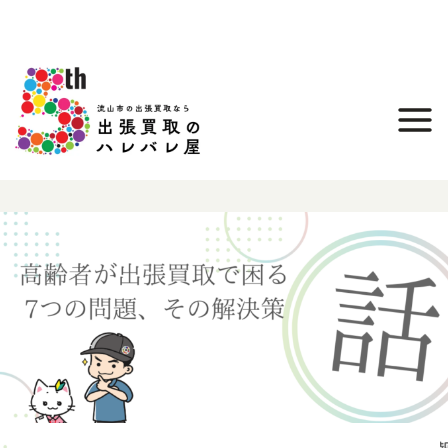
内
容
を
ス
キ
ッ
プ