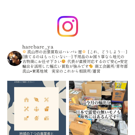
harebare_ya
流山市の出張買取はハレバレ屋
[これ、どうしよう… ]
[捨てるのはもったいない…]
不用品のお困り事なら地元の
古物商にお任せ下さい
代表が直接対応するので安心•安定
輸出を活用した幅広い買取が強みです
商工会議所/青年部
流山•東葛地域 実家のこれから相談所/運営