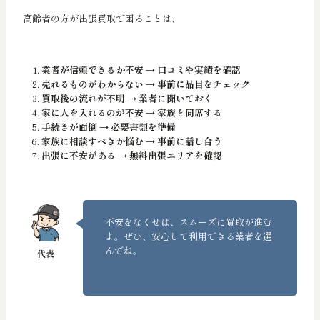
高齢者の方が出張買取で困ることは、
業者が信頼できるか不安
→
口コミや実績を確認
売れるものがわからない
→
事前に品目をチェック
買取後の流れが不明
→
業者に聞いておく
家に人を入れるのが不安
→
家族と同席する
手続きが面倒
→
必要書類を準備
家族に相談すべきか悩む
→
事前に話し合う
出張に不安がある
→
無料出張エリアを確認
不安をなくせば、スムーズに買取が進む
よ。ぜひ、安心して利用できる業者を選
んでね。