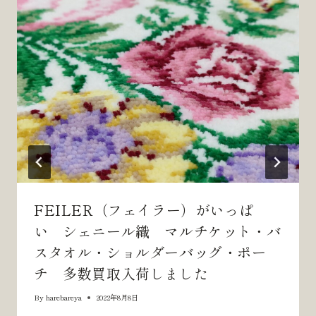
ー
シ
ョ
ン
FEILER（フェイラー）がいっぱ
い シェニール織 マルチケット・バ
スタオル・ショルダーバッグ・ポー
チ 多数買取入荷しました
By
harebareya
2022年8月8日