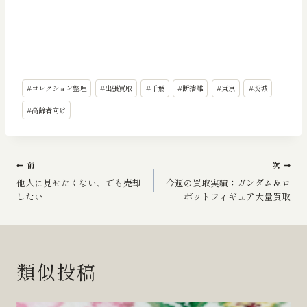
投
#
コレクション整理
#
出張買取
#
千葉
#
断捨離
#
東京
#
茨城
稿
タ
#
高齢者向け
グ:
投
前
次
他人に見せたくない、でも売却
今週の買取実績：ガンダム＆ロ
稿
したい
ボットフィギュア大量買取
ナ
ビ
類似投稿
ゲ