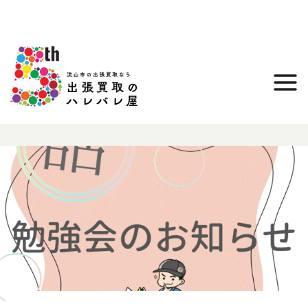
内
容
を
ス
キ
ッ
プ