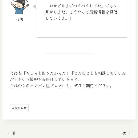
「おかげさまでバタバタしてた。でも6
月からまた、こうやって最新情報を発信
していくよ。」
今後も「ちょっと聞きたかった」「こんなことも相談していいん
だ」という情報をお届けしていきます。
これからのハレバレ屋ブログにも、ぜひご期待ください。
投
#
お知らせ
稿
タ
グ:
投
前
次