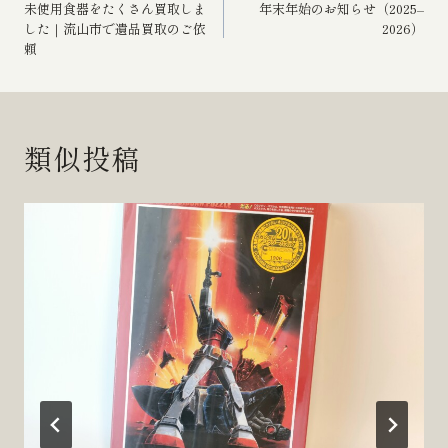
未使用食器をたくさん買取しま
年末年始のお知らせ（2025–
稿
した｜流山市で遺品買取のご依
2026）
頼
ナ
ビ
類似投稿
ゲ
ー
シ
ョ
ン