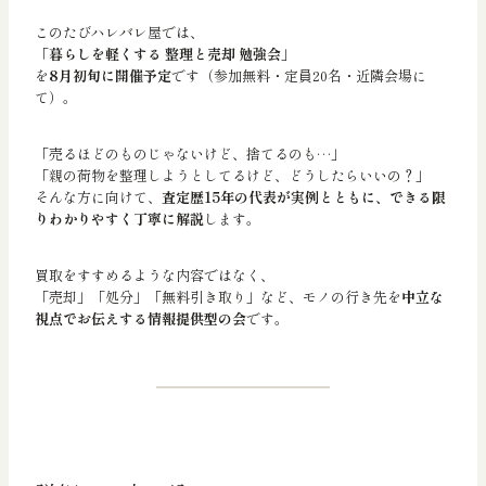
このたびハレバレ屋では、
「暮らしを軽くする 整理と売却 勉強会」
を
8月初旬に開催予定
です（参加無料・定員20名・近隣会場に
て）。
「売るほどのものじゃないけど、捨てるのも…」
「親の荷物を整理しようとしてるけど、どうしたらいいの？」
そんな方に向けて、
査定歴15年の代表が実例とともに、できる限
りわかりやすく丁寧に解説
します。
買取をすすめるような内容ではなく、
「売却」「処分」「無料引き取り」など、モノの行き先を
中立な
視点でお伝えする情報提供型の会
です。