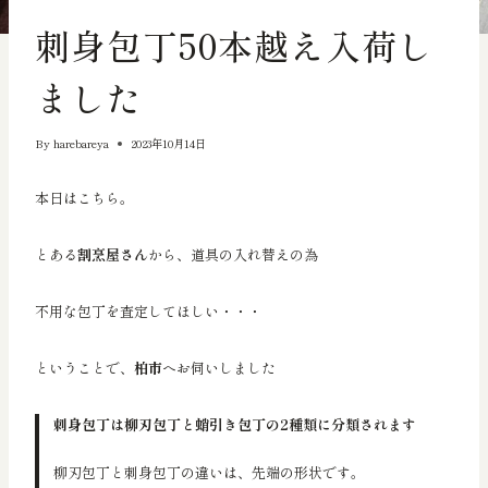
輸出向きの品物
刺身包丁50本越え入荷し
ました
By
harebareya
2023年10月14日
本日はこちら。
とある
割烹屋さん
から、道具の入れ替えの為
不用な包丁を査定してほしい・・・
ということで、
柏市
へお伺いしました
刺身包丁は柳刃包丁と蛸引き包丁の2種類に分類されます
柳刃包丁と刺身包丁の違いは、先端の形状です。