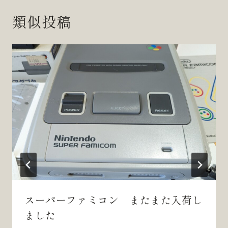
ビ
類似投稿
ゲ
ー
シ
ョ
ン
スーパーファミコン またまた入荷し
ました