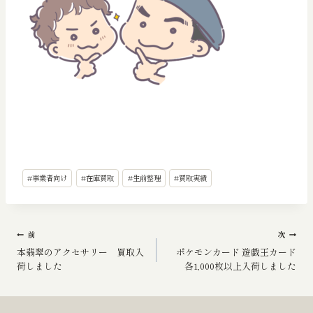
投
#
事業者向け
#
在庫買取
#
生前整理
#
買取実績
稿
タ
グ:
投
前
次
本翡翠のアクセサリー 買取入
ポケモンカード 遊戯王カード
稿
荷しました
各1,000枚以上入荷しました
ナ