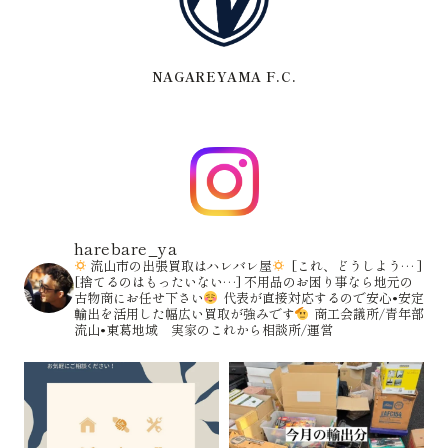
NAGAREYAMA F.C.
harebare_ya
流山市の出張買取はハレバレ屋
[これ、どうしよう… ]
[捨てるのはもったいない…]
不用品のお困り事なら地元の
古物商にお任せ下さい
代表が直接対応するので安心•安定
輸出を活用した幅広い買取が強みです
商工会議所/青年部
流山•東葛地域 実家のこれから相談所/運営