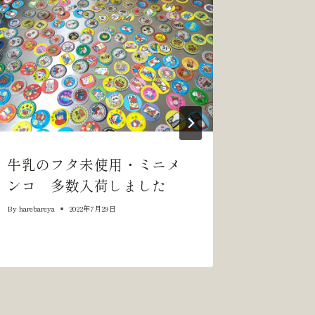
牛乳のフタ未使用・ミニメ
中国刺
ンコ 多数入荷しました
た
By
harebareya
2022年7月29日
By
harebareya