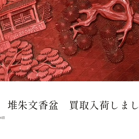
 堆朱文香盆 買取入荷しま
16日