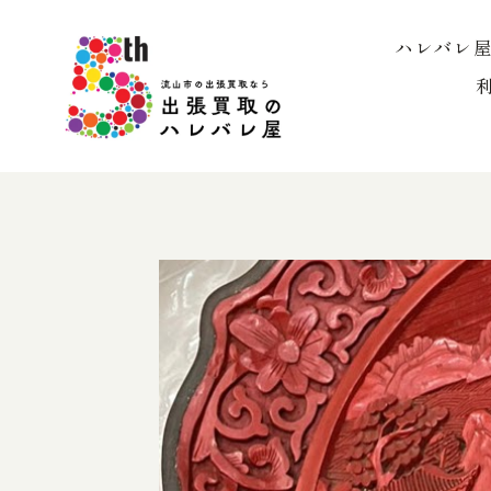
内
容
ハレバレ
を
ス
キ
ッ
プ