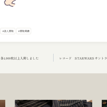
#
法人買取
#
買取実績
各1,000枚以上入荷しました
レコード STARWARS サント