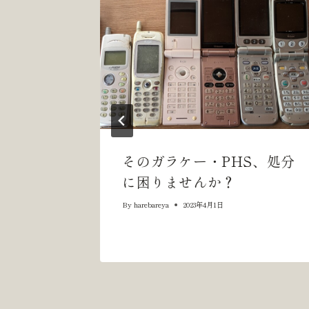
シ
ョ
ン
ヌ隊員
そのガラケー・PHS、処分
とめて
に困りませんか？
By
harebareya
2023年4月1日