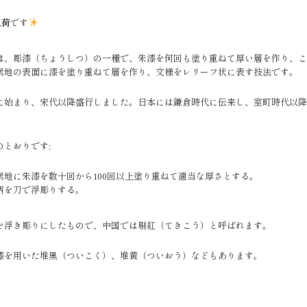
入荷
です
は、彫漆（ちょうしつ）の一種で、朱漆を何回も塗り重ねて厚い層を作り、こ
素地の表面に漆を塗り重ねて層を作り、文様をレリーフ状に表す技法です。
に始まり、宋代以降盛行しました。日本には鎌倉時代に伝来し、室町時代以降
とおりです:
素地に朱漆を数十回から100回以上塗り重ねて適当な厚さとする。
柄を刀で浮彫りする。
を浮き彫りにしたもので、中国では剔紅（てきこう）と呼ばれます。
漆を用いた堆黒（ついこく）、堆黄（ついおう）などもあります。