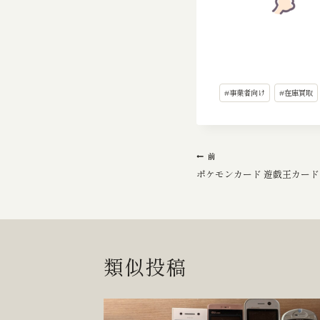
投
#
事業者向け
#
在庫買取
稿
タ
グ:
投
前
ポケモンカード 遊戯王カード 
稿
ナ
ビ
類似投稿
ゲ
ー