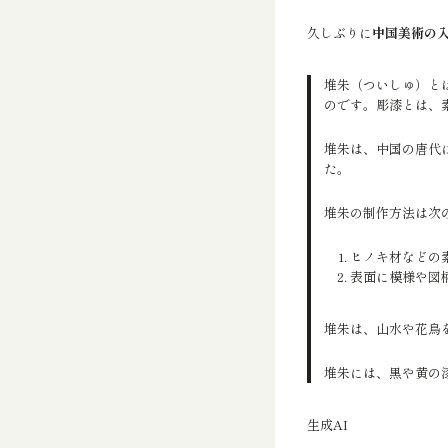
久しぶりに
中国美術の
堆朱（ついしゅ）と
のです。彫漆とは、
堆朱は、中国の唐代
た。
堆朱の制作方法は次の
ヒノキ材などの
表面に模様や図
堆朱は、山水や花鳥
堆朱には、黒や黄の
生成AI