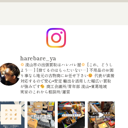
harebare_ya
流山市の出張買取はハレバレ屋
[これ、どうし
よう… ]
[捨てるのはもったいない…]
不用品のお困
り事なら地元の古物商にお任せ下さい
代表が直接
対応するので安心•安定
輸出を活用した幅広い買取
が強みです
商工会議所/青年部
流山•東葛地域
実家のこれから相談所/運営