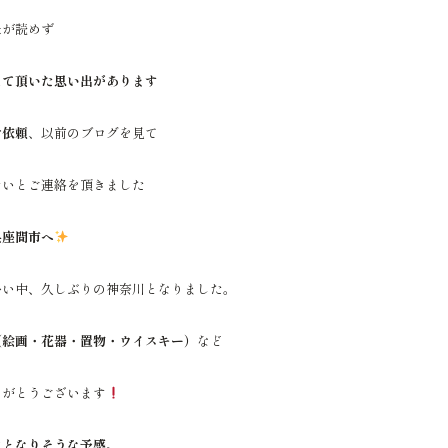
朱が読めず
えて頂いた思い出があります
ご依頼
、以前のブログを見て
たいとご連絡を頂きました
県座間市へ
多い中、久しぶりの神奈川となりました。
（絵画・花器・置物・ウイスキー）
など
りがとうございます
けとなりそうな予感
。