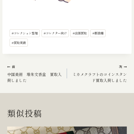
投
#
コレクション整理
#
コレクター向け
#
出張買取
#
断捨離
稿
タ
#
買取実績
グ:
投
前
次
中国美術 堆朱文香盆 買取入
ミカメクラフトのコインスタン
稿
荷しました
ド買取入荷しました
ナ
ビ
類似投稿
ゲ
ー