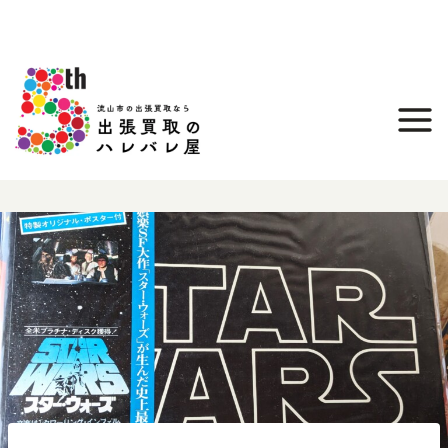
内
容
を
ス
キ
ッ
プ