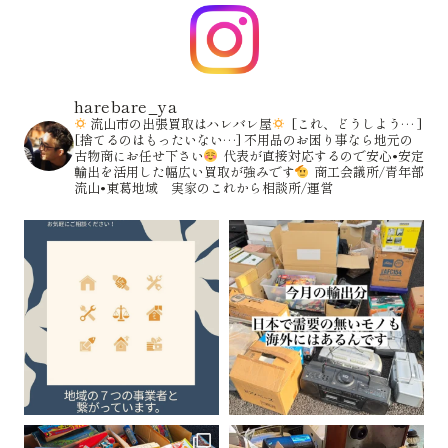
harebare_ya
流山市の出張買取はハレバレ屋
[これ、どうしよう… ]
[捨てるのはもったいない…]
不用品のお困り事なら地元の
古物商にお任せ下さい
代表が直接対応するので安心•安定
輸出を活用した幅広い買取が強みです
商工会議所/青年部
流山•東葛地域 実家のこれから相談所/運営