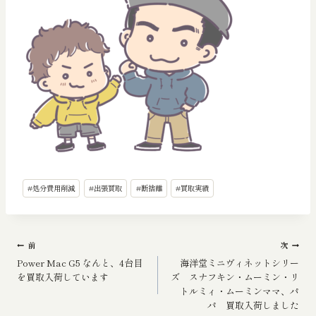
投
#
処分費用削減
#
出張買取
#
断捨離
#
買取実績
稿
タ
グ:
投
前
次
Power Mac G5 なんと、4台目
海洋堂ミニヴィネットシリー
稿
を買取入荷しています
ズ スナフキン・ムーミン・リ
トルミィ・ムーミンママ、パ
ナ
パ 買取入荷しました