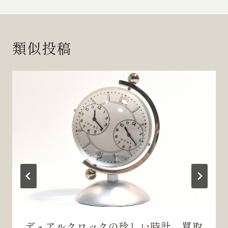
ビ
ゲ
類似投稿
ー
シ
ョ
ン
デュアルクロックの珍しい時計 買取