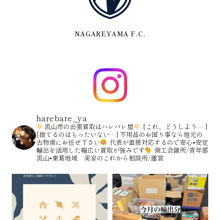
NAGAREYAMA F.C.
harebare_ya
流山市の出張買取はハレバレ屋
[これ、どうしよう… ]
[捨てるのはもったいない…]
不用品のお困り事なら地元の
古物商にお任せ下さい
代表が直接対応するので安心•安定
輸出を活用した幅広い買取が強みです
商工会議所/青年部
流山•東葛地域 実家のこれから相談所/運営