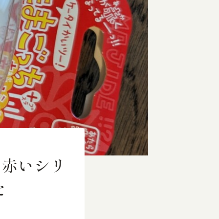
 赤いシリ
た