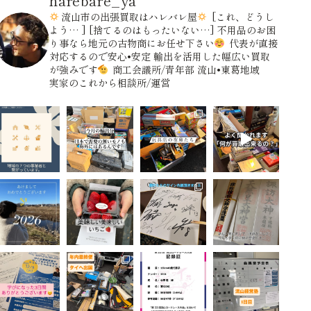
harebare_ya
流山市の出張買取はハレバレ屋
[これ、どうし
よう… ]
[捨てるのはもったいない…]
不用品のお困
り事なら地元の古物商にお任せ下さい
代表が直接
対応するので安心•安定
輸出を活用した幅広い買取
が強みです
商工会議所/青年部
流山•東葛地域
実家のこれから相談所/運営