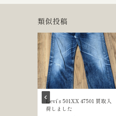
ナ
ビ
類似投稿
ゲ
ー
シ
ョ
ン
A 買取入
Levi’s 501XX 47501 買取入
荷しました