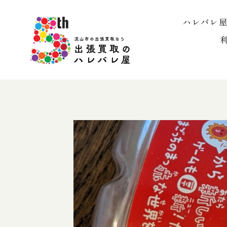
内
容
ハレバレ
を
ス
キ
ッ
プ