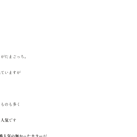
ゃ
がたまごっち。
出ていますが
ど
いものも多く
く人気
です
番人気の無かったカラー
が