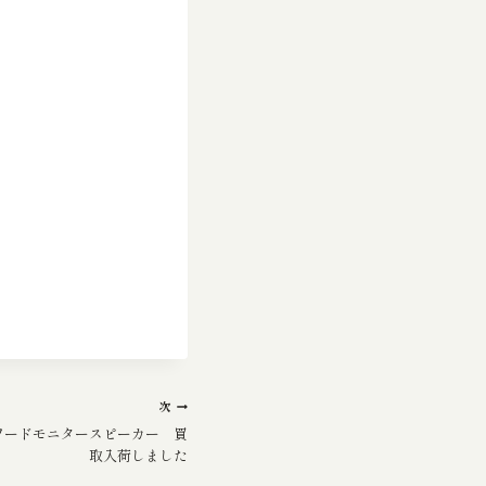
次
S2 パワードモニタースピーカー 買
取入荷しました