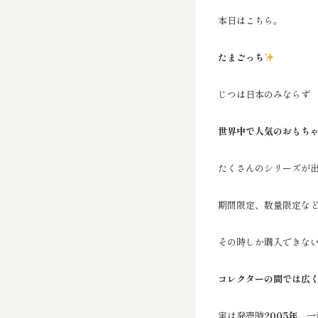
本日はこちら。
たまごっち
じつは日本のみならず
世界中で人気のおもち
たくさんのシリーズが
期間限定、数量限定な
その時しか購入できな
コレクターの間では広
実は発売時
2005年
、
一