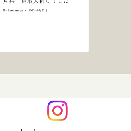
真集 買取入荷しました
SOUND
Tape
By
harebareya
2023年8月23日
(CD+
ました
By
harebareya