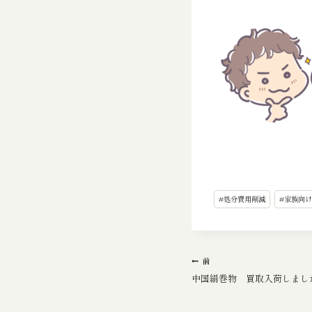
投
#
処分費用削減
#
家族向け
稿
タ
グ:
投
前
中国絹巻物 買取入荷しまし
稿