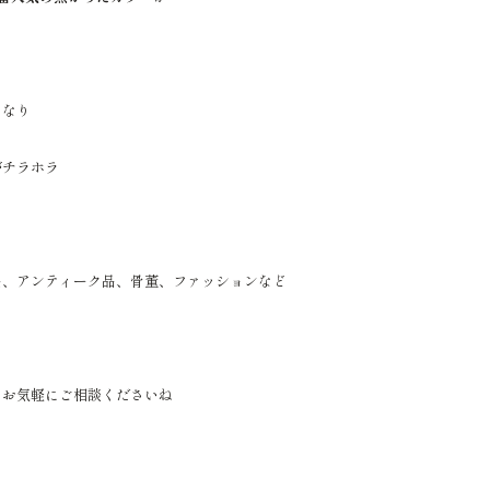
となり
がチラホラ
品、アンティーク品、骨董、ファッションなど
。
らお気軽にご相談くださいね