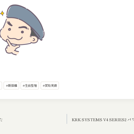
#
断捨離
#
生前整理
#
買取実績
た
KRK SYSTEMS V4 SERIE