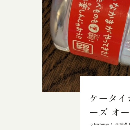
輸出向きの品物
ケータイ
ーズ オ
By
harebareya
2023年8月1