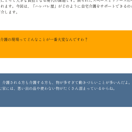
族にとって大きな負担となる現代の課題です。限られたスペースとリソースの
られます。今回は、「ハレバレ屋」がどのように自宅介護をサポートできるの
紹介します。
介護の現場ってどんなことが一番大変なんですわ？
、介護される方も介護する方も、物が多すぎて動きづらいことが多いんだよ
た家には、思い出の品や使わない物がたくさん溜まっているからね。