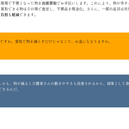
の現場で不要となった物を
出張買取
でお手伝いします。これにより、物が多す
。買取できる物はその場で査定し、不要品を現金化。さらに、一部の品目は状
の負担も軽減
できます。
ですわ。買取で物を減らすだけじゃなくて、お金にもなりますわ。
しかも、物が減ると介護者さんの動きやすさも改善されるから、結果として
できるんだ。