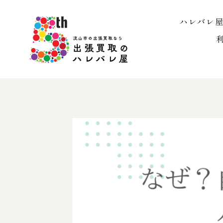
内
容
ハレバレ
を
ス
キ
ッ
プ